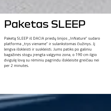
Paketas SLEEP
Paketą SLEEP iš DACIA priedų linijos „InNature“ sudaro
platforma „trys viename“ ir sulankstomas čiužinys. Jį
lengva išskleisti ir suskleisti. Jums patiks po galiniu
bagažinės stogu įrengta valgymo zona, o 190 cm ilgio
dvigulę lovą su rėminiu pagrindu išskleisite greičiau nei
per 2 minutes.