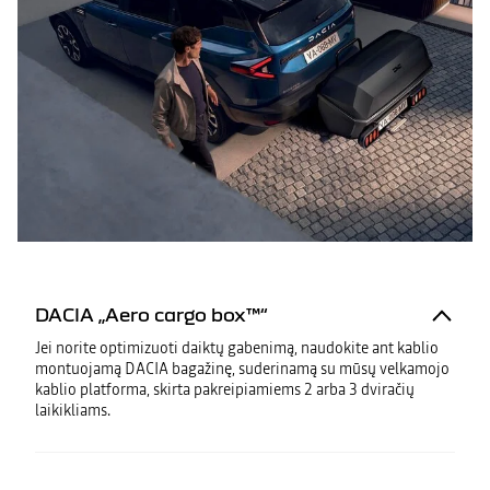
DACIA „Aero cargo box™“
Jei norite optimizuoti daiktų gabenimą, naudokite ant kablio
montuojamą DACIA bagažinę, suderinamą su mūsų velkamojo
kablio platforma, skirta pakreipiamiems 2 arba 3 dviračių
laikikliams.