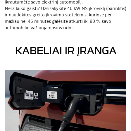
įkrautumėte savo elektrinį automobilį.
Nėra laiko gaišti? Užsisakykite 40 kW NS įkroviklį (parinktis)
ir naudokitės greito įkrovimo stotelėmis, kuriose per
mažiau nei 45 minutes galėsite atkurti iki 80 % savo
automobilio važiuojamosios ridos!
KABELIAI IR ĮRANGA