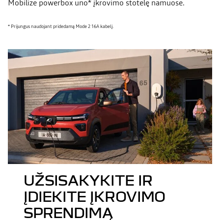
Mobilize powerbox uno* įkrovimo stotelę namuose.
* Prijungus naudojant pridedamą Mode 2 16A kabelį.
UŽSISAKYKITE IR
ĮDIEKITE ĮKROVIMO
SPRENDIMĄ