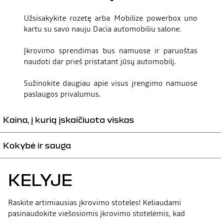
Užsisakykite rozetę arba Mobilize powerbox uno
kartu su savo nauju Dacia automobiliu salone.
Įkrovimo sprendimas bus namuose ir paruoštas
naudoti dar prieš pristatant jūsų automobilį.
Sužinokite daugiau apie visus įrengimo namuose
paslaugos privalumus.
Kaina, į kurią įskaičiuota viskas
Kokybė ir sauga
Fiksuota kaina, į kurią įskaičiuota įranga ir įrengimas namuose, kurį
atlieka specialistas per 45 darbo dienas nuo užsakymo formos
pasirašymo.
Įrengimą atlieka EVCI* sertifikuoti elektrikai, atitinkantys galiojančius
KELYJE
kokybės ir saugos standartus.
Raskite artimiausias įkrovimo stoteles! Keliaudami
* Elektrinių transporto priemonių įkrovimo infrastruktūra
pasinaudokite viešosiomis įkrovimo stotelėmis, kad