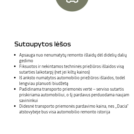
Sutaupytos lėšos
Apsauga nuo nenumatytų remonto išlaidų dėl didelių dalių
gedimo
Fiksuotos ir nekintamos techninės priežiūros išlaidos visą
sutarties laikotarpį (net jei kiltų kainos)
Iš anksto numatytos automobilio priežiūros išlaidos, todėl
lengviau planuoti biudžetą
Padidinama transporto priemonės vertė – serviso sutartis
priskiriama automobiliui, o šį pardavus perduodama naujam
savininkui
Didesnė transporto priemonės pardavimo kaina, nes „Dacia”
atstovybėje bus visa automobilio remonto istorija