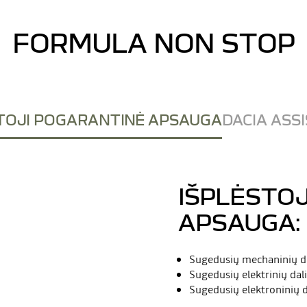
FORMULA NON STOP
TOJI POGARANTINĖ APSAUGA
DACIA ASS
IŠPLĖSTO
APSAUGA:
Sugedusių mechaninių da
Sugedusių elektrinių dal
Sugedusių elektroninių d