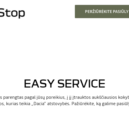
PERŽIŪRĖKITE PASIŪL
EASY SERVICE
 parengtas pagal jūsų poreikius, į jį įtrauktos aukščiausios koky
s, kurias teikia „Dacia” atstovybės. Pažiūrėkite, ką galime pasiūl