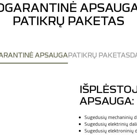
OGARANTINĖ APSAUGA
PATIKRŲ PAKETAS
GARANTINĖ APSAUGA
PATIKRŲ PAKETAS
D
IŠPLĖSTO
APSAUGA:
Sugedusių mechaninių da
Sugedusių elektrinių dal
Sugedusių elektroninių d