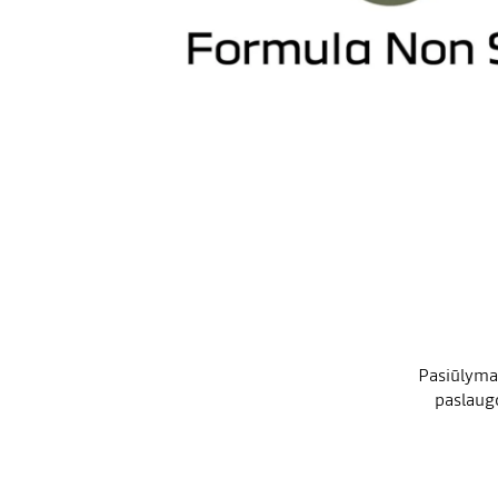
Pasiūlymas
paslaugo