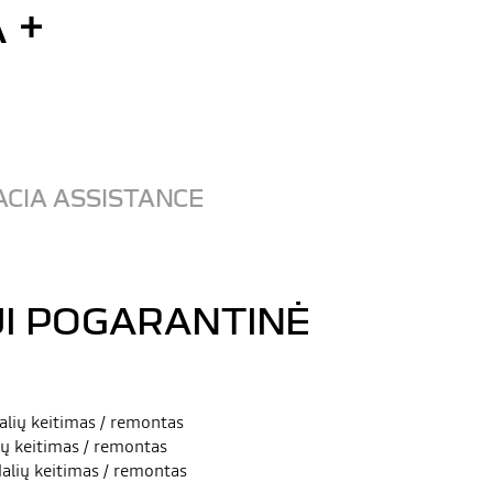
 +
ACIA ASSISTANCE
JI POGARANTINĖ
lių keitimas / remontas
ių keitimas / remontas
alių keitimas / remontas