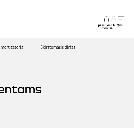
pasiūlymo &
prisijungti
Meniu
užklausa
mortizatoriai
Skirstomasis diržas
lientams