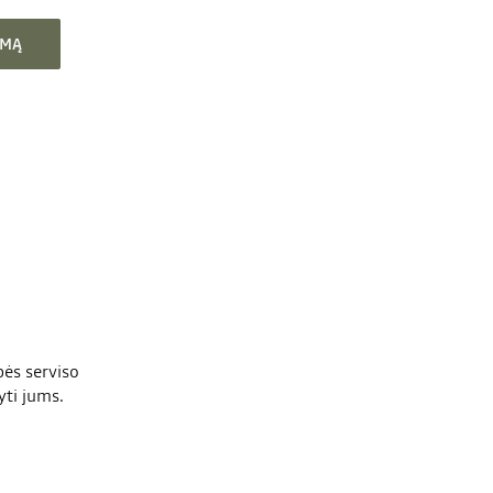
YMĄ
bės serviso
yti jums.