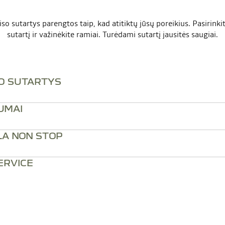
so sutartys parengtos taip, kad atitiktų jūsų poreikius. Pasirinki
sutartį ir važinėkite ramiai. Turėdami sutartį jausitės saugiai.
O SUTARTYS
UMAI
A NON STOP
ERVICE