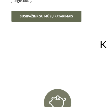
įrangos būklę.
SUSIPAŽINK SU MŪSŲ PATARIMAIS
K