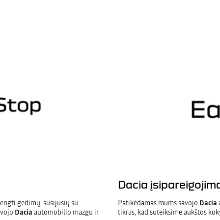
Dacia įsipareigojim
ngti gedimų, susijusių su
Patikėdamas mums savojo
Dacia
tavojo
Dacia
automobilio mazgu ir
tikras, kad suteiksime aukštos kok