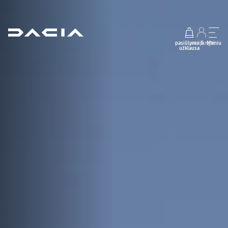
pasiūlymo &
prisijungti
Meniu
užklausa