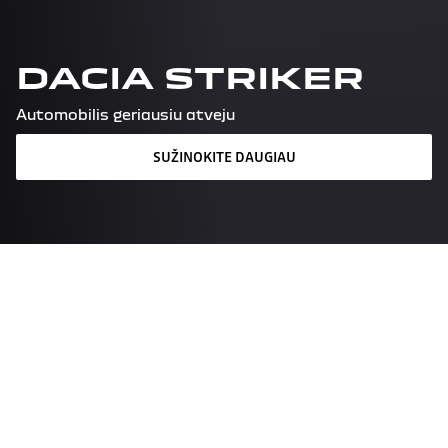
DACIA STRIKER
Automobilis geriausiu atveju
SUŽINOKITE DAUGIAU
Registruotis bandomajam
važiavimui
Pasiūlymo užklausa