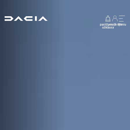
pasiūlymo &
prisijungti
Meniu
užklausa