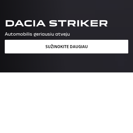
DACIA STRIKER
Automobilis geriausiu atveju
SUŽINOKITE DAUGIAU
Registruotis bandomajam
važiavimui
Pasiūlymo užklausa