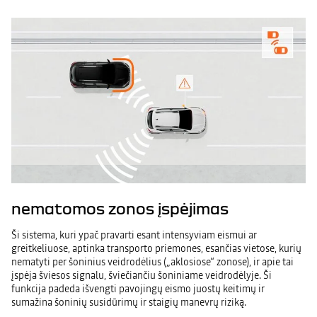
nematomos zonos įspėjimas
Ši sistema, kuri ypač pravarti esant intensyviam eismui ar
greitkeliuose, aptinka transporto priemones, esančias vietose, kurių
nematyti per šoninius veidrodėlius („aklosiose“ zonose), ir apie tai
įspėja šviesos signalu, šviečiančiu šoniniame veidrodėlyje. Ši
funkcija padeda išvengti pavojingų eismo juostų keitimų ir
sumažina šoninių susidūrimų ir staigių manevrų riziką.