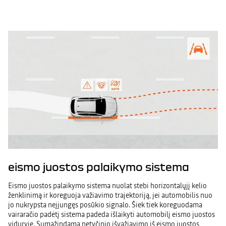
eismo juostos palaikymo sistema
Eismo juostos palaikymo sistema nuolat stebi horizontalųjį kelio
ženklinimą ir koreguoja važiavimo trajektoriją, jei automobilis nuo
jo nukrypsta neįjungęs posūkio signalo. Šiek tiek koreguodama
vairaračio padėtį sistema padeda išlaikyti automobilį eismo juostos
viduryje. Sumažindama netyčinio išvažiavimo iš eismo juostos