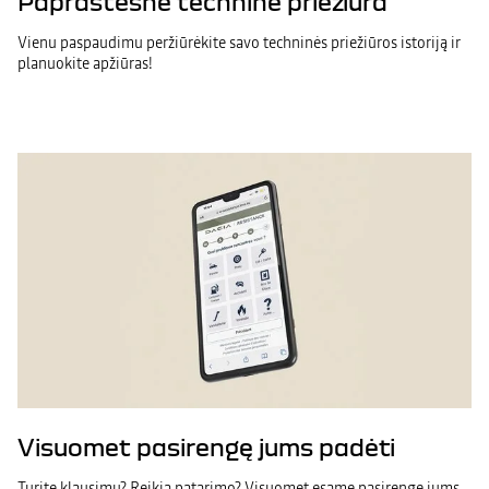
Paprastesnė techninė priežiūra
Vienu paspaudimu peržiūrėkite savo techninės priežiūros istoriją ir
planuokite apžiūras!
Visuomet pasirengę jums padėti
Turite klausimų? Reikia patarimo? Visuomet esame pasirengę jums