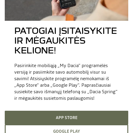
PATOGIAI ĮSITAISYKITE
IR MĖGAUKITĖS
KELIONE!
Pasirinkite mobiliąją „My Dacia“ programėlės
versiją ir pasiimkite savo automobilį visur su
savimi! Atsisiųskite programėlę nemokamai iš
„App Store“ arba „Google Play“. Paprasčiausiai
susiekite savo išmanųjį telefoną su „Dacia Spring“
ir mėgaukitės susietomis paslaugomis!
APP STORE
GOOGLE PLAY