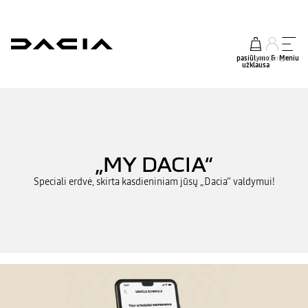
pasiūlymo &
prisijungti
Meniu
užklausa
„MY DACIA“
Speciali erdvė, skirta kasdieniniam jūsų „Dacia“ valdymui!