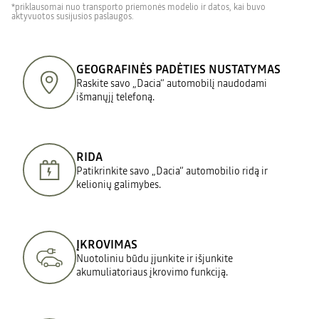
*priklausomai nuo transporto priemonės modelio ir datos, kai buvo
aktyvuotos susijusios paslaugos.
GEOGRAFINĖS PADĖTIES NUSTATYMAS
Raskite savo „Dacia“ automobilį naudodami
išmanųjį telefoną.
RIDA
Patikrinkite savo „Dacia“ automobilio ridą ir
kelionių galimybes.
ĮKROVIMAS
Nuotoliniu būdu įjunkite ir išjunkite
akumuliatoriaus įkrovimo funkciją.